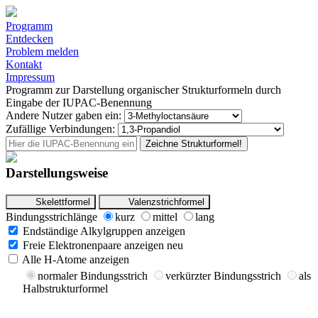
Programm
Entdecken
Problem melden
Kontakt
Impressum
Programm zur Darstellung organischer Strukturformeln durch
Eingabe der IUPAC-Benennung
Andere Nutzer gaben ein:
Zufällige Verbindungen:
Zeichne Strukturformel!
Darstellungsweise
Skelettformel
Valenzstrichformel
Bindungsstrichlänge
kurz
mittel
lang
Endständige Alkylgruppen anzeigen
Freie Elektronenpaare anzeigen
neu
Alle H-Atome anzeigen
normaler Bindungsstrich
verkürzter Bindungsstrich
als
Halbstrukturformel