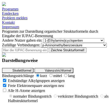
Programm
Entdecken
Problem melden
Kontakt
Impressum
Programm zur Darstellung organischer Strukturformeln durch
Eingabe der IUPAC-Benennung
Andere Nutzer gaben ein:
Zufällige Verbindungen:
Zeichne Strukturformel!
Darstellungsweise
Skelettformel
Valenzstrichformel
Bindungsstrichlänge
kurz
mittel
lang
Endständige Alkylgruppen anzeigen
Freie Elektronenpaare anzeigen
neu
Alle H-Atome anzeigen
normaler Bindungsstrich
verkürzter Bindungsstrich
als
Halbstrukturformel